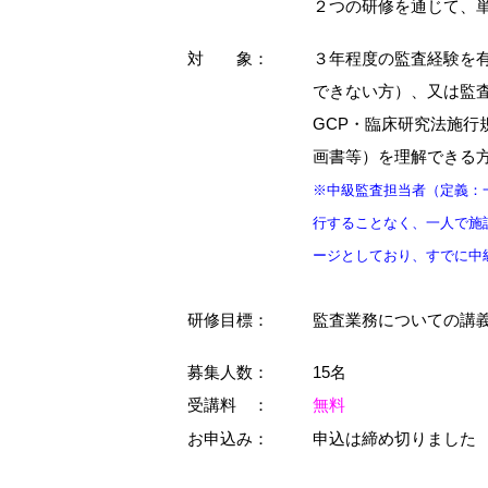
２つの研修を通じて、
対 象：
３年程度の監査経験を
できない方）、又は監
GCP・臨床研究法施
画書等）を理解できる
※中級監査担当者（定義：
行することなく、一人で施
ージとしており、すでに中
研修目標：
監査業務についての講
募集人数：
15名
受講料 ：
無料
お申込み：
申込は締め切りました