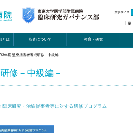
部とは
監査について
教育・研究
R3年度 監査担当者養成研修－中級編－
成研修－中級編－
 臨床研究・治験従事者等に対する研修プログラム