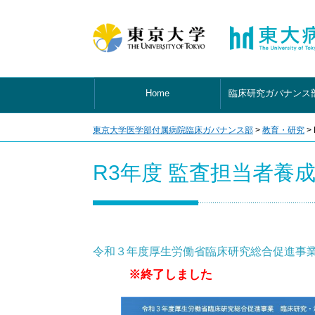
Home
臨床研究ガバナンス
東京大学医学部付属病院臨床ガバナンス部
>
教育・研究
>
R3年度 監査担当者養
令和３年度厚生労働省臨床研究総合促進事業
※終了しました